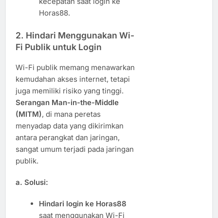
kecepatan saat login ke
Horas88.
2.
Hindari Menggunakan Wi-
Fi Publik untuk Login
Wi-Fi publik memang menawarkan
kemudahan akses internet, tetapi
juga memiliki risiko yang tinggi.
Serangan Man-in-the-Middle
(MITM)
, di mana peretas
menyadap data yang dikirimkan
antara perangkat dan jaringan,
sangat umum terjadi pada jaringan
publik.
a.
Solusi:
Hindari login ke Horas88
saat menggunakan Wi-Fi