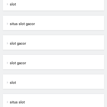
slot
situs slot gacor
slot gacor
slot gacor
slot
situs slot