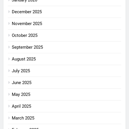
January 2026
December 2025
November 2025
October 2025
September 2025
August 2025
July 2025
June 2025
May 2025
April 2025
March 2025