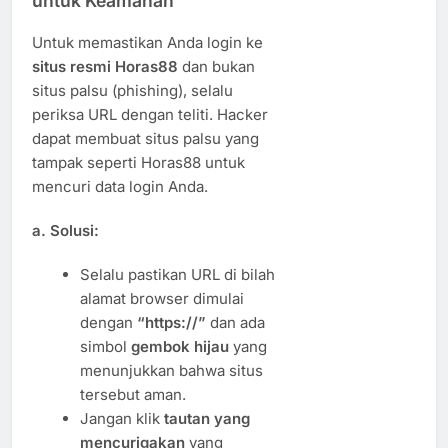
untuk Keamanan
Untuk memastikan Anda login ke
situs resmi Horas88
dan bukan
situs palsu (phishing), selalu
periksa URL dengan teliti. Hacker
dapat membuat situs palsu yang
tampak seperti Horas88 untuk
mencuri data login Anda.
a.
Solusi:
Selalu pastikan URL di bilah
alamat browser dimulai
dengan
“https://”
dan ada
simbol
gembok hijau
yang
menunjukkan bahwa situs
tersebut aman.
Jangan klik
tautan yang
mencurigakan
yang