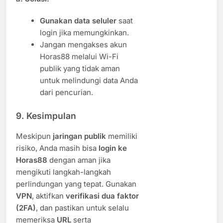
Gunakan data seluler
saat
login jika memungkinkan.
Jangan mengakses akun
Horas88 melalui Wi-Fi
publik yang tidak aman
untuk melindungi data Anda
dari pencurian.
9.
Kesimpulan
Meskipun
jaringan publik
memiliki
risiko, Anda masih bisa
login ke
Horas88
dengan aman jika
mengikuti langkah-langkah
perlindungan yang tepat. Gunakan
VPN
, aktifkan
verifikasi dua faktor
(2FA)
, dan pastikan untuk selalu
memeriksa
URL
serta