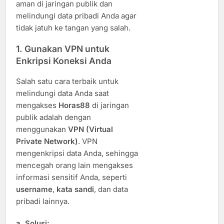
aman di jaringan publik dan
melindungi data pribadi Anda agar
tidak jatuh ke tangan yang salah.
1.
Gunakan VPN untuk
Enkripsi Koneksi Anda
Salah satu cara terbaik untuk
melindungi data Anda saat
mengakses
Horas88
di jaringan
publik adalah dengan
menggunakan
VPN (Virtual
Private Network)
. VPN
mengenkripsi data Anda, sehingga
mencegah orang lain mengakses
informasi sensitif Anda, seperti
username
,
kata sandi
, dan data
pribadi lainnya.
a.
Solusi: