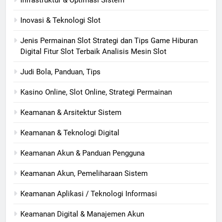
Infrastruktur & Optimasi Sistem
Inovasi & Teknologi Slot
Jenis Permainan Slot Strategi dan Tips Game Hiburan
Digital Fitur Slot Terbaik Analisis Mesin Slot
Judi Bola, Panduan, Tips
Kasino Online, Slot Online, Strategi Permainan
Keamanan & Arsitektur Sistem
Keamanan & Teknologi Digital
Keamanan Akun & Panduan Pengguna
Keamanan Akun, Pemeliharaan Sistem
Keamanan Aplikasi / Teknologi Informasi
Keamanan Digital & Manajemen Akun