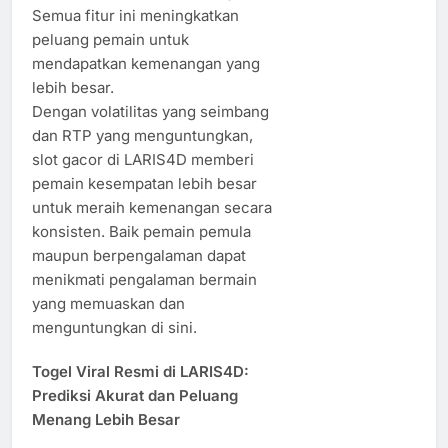
Semua fitur ini meningkatkan
peluang pemain untuk
mendapatkan kemenangan yang
lebih besar.
Dengan volatilitas yang seimbang
dan RTP yang menguntungkan,
slot gacor di LARIS4D memberi
pemain kesempatan lebih besar
untuk meraih kemenangan secara
konsisten. Baik pemain pemula
maupun berpengalaman dapat
menikmati pengalaman bermain
yang memuaskan dan
menguntungkan di sini.
Togel Viral Resmi di LARIS4D:
Prediksi Akurat dan Peluang
Menang Lebih Besar