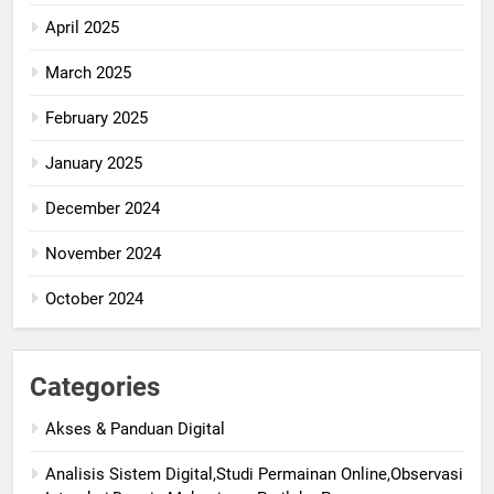
April 2025
March 2025
February 2025
January 2025
December 2024
November 2024
October 2024
Categories
Akses & Panduan Digital
Analisis Sistem Digital,Studi Permainan Online,Observasi