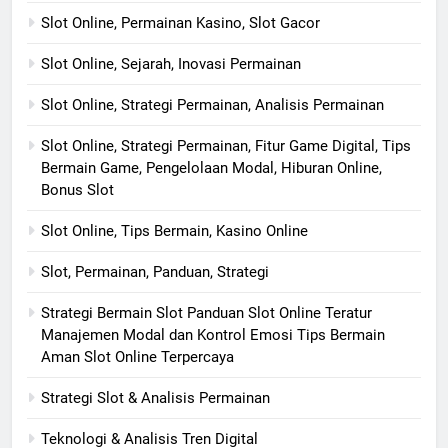
Slot Online, Permainan Kasino, Slot Gacor
Slot Online, Sejarah, Inovasi Permainan
Slot Online, Strategi Permainan, Analisis Permainan
Slot Online, Strategi Permainan, Fitur Game Digital, Tips
Bermain Game, Pengelolaan Modal, Hiburan Online,
Bonus Slot
Slot Online, Tips Bermain, Kasino Online
Slot, Permainan, Panduan, Strategi
Strategi Bermain Slot Panduan Slot Online Teratur
Manajemen Modal dan Kontrol Emosi Tips Bermain
Aman Slot Online Terpercaya
Strategi Slot & Analisis Permainan
Teknologi & Analisis Tren Digital