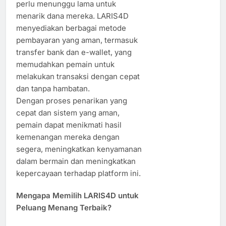
perlu menunggu lama untuk
menarik dana mereka. LARIS4D
menyediakan berbagai metode
pembayaran yang aman, termasuk
transfer bank dan e-wallet, yang
memudahkan pemain untuk
melakukan transaksi dengan cepat
dan tanpa hambatan.
Dengan proses penarikan yang
cepat dan sistem yang aman,
pemain dapat menikmati hasil
kemenangan mereka dengan
segera, meningkatkan kenyamanan
dalam bermain dan meningkatkan
kepercayaan terhadap platform ini.
Mengapa Memilih LARIS4D untuk
Peluang Menang Terbaik?