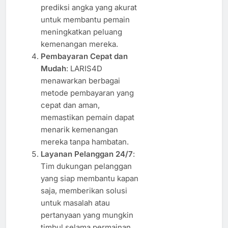
prediksi angka yang akurat
untuk membantu pemain
meningkatkan peluang
kemenangan mereka.
Pembayaran Cepat dan
Mudah
: LARIS4D
menawarkan berbagai
metode pembayaran yang
cepat dan aman,
memastikan pemain dapat
menarik kemenangan
mereka tanpa hambatan.
Layanan Pelanggan 24/7
:
Tim dukungan pelanggan
yang siap membantu kapan
saja, memberikan solusi
untuk masalah atau
pertanyaan yang mungkin
timbul selama permainan.