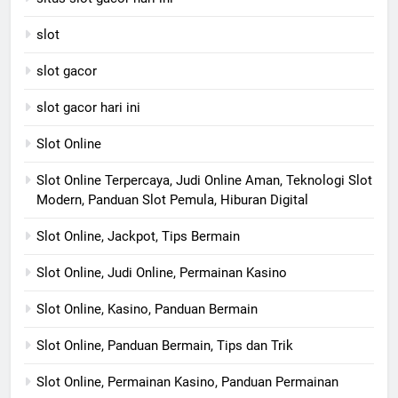
slot
slot gacor
slot gacor hari ini
Slot Online
Slot Online Terpercaya, Judi Online Aman, Teknologi Slot
Modern, Panduan Slot Pemula, Hiburan Digital
Slot Online, Jackpot, Tips Bermain
Slot Online, Judi Online, Permainan Kasino
Slot Online, Kasino, Panduan Bermain
Slot Online, Panduan Bermain, Tips dan Trik
Slot Online, Permainan Kasino, Panduan Permainan