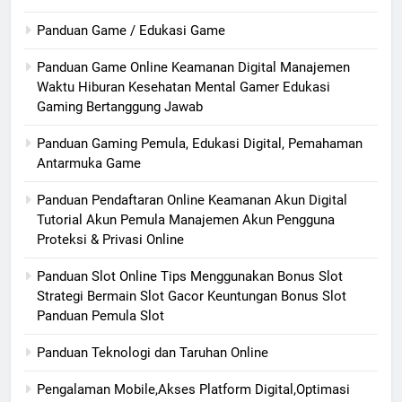
Panduan Game / Edukasi Game
Panduan Game Online Keamanan Digital Manajemen
Waktu Hiburan Kesehatan Mental Gamer Edukasi
Gaming Bertanggung Jawab
Panduan Gaming Pemula, Edukasi Digital, Pemahaman
Antarmuka Game
Panduan Pendaftaran Online Keamanan Akun Digital
Tutorial Akun Pemula Manajemen Akun Pengguna
Proteksi & Privasi Online
Panduan Slot Online Tips Menggunakan Bonus Slot
Strategi Bermain Slot Gacor Keuntungan Bonus Slot
Panduan Pemula Slot
Panduan Teknologi dan Taruhan Online
Pengalaman Mobile,Akses Platform Digital,Optimasi