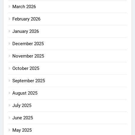
March 2026
February 2026
January 2026
December 2025
November 2025
October 2025
September 2025
August 2025
July 2025
June 2025
May 2025