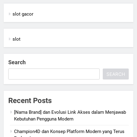
slot gacor
slot
Search
SEARCH
Recent Posts
[Nama Brand] dan Evolusi Link Akses dalam Menjawab
Kebutuhan Pengguna Modern
Champion4D dan Konsep Platform Modern yang Terus