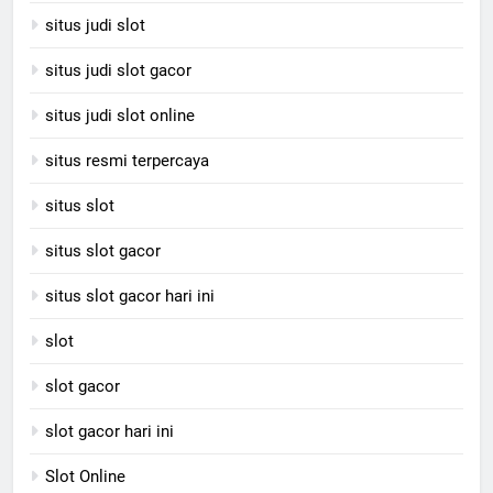
situs judi slot
situs judi slot gacor
situs judi slot online
situs resmi terpercaya
situs slot
situs slot gacor
situs slot gacor hari ini
slot
slot gacor
slot gacor hari ini
Slot Online