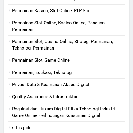
Permainan Kasino, Slot Online, RTP Slot
Permainan Slot Online, Kasino Online, Panduan
Permainan
Permainan Slot, Casino Online, Strategi Permainan,
Teknologi Permainan
Permainan Slot, Game Online
Permainan, Edukasi, Teknologi
Privasi Data & Keamanan Akses Digital
Quality Assurance & Infrastruktur
Regulasi dan Hukum Digital Etika Teknologi Industri
Game Online Perlindungan Konsumen Digital
situs judi