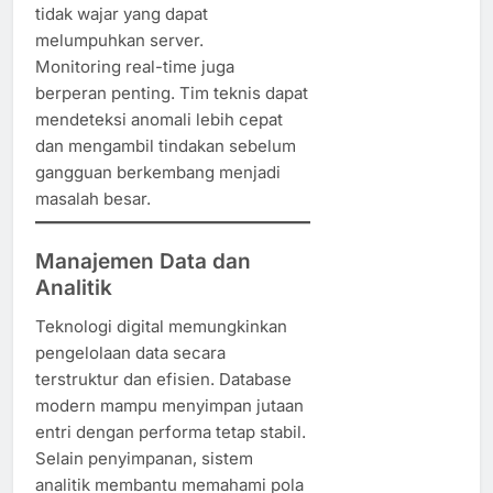
tidak wajar yang dapat
melumpuhkan server.
Monitoring real-time juga
berperan penting. Tim teknis dapat
mendeteksi anomali lebih cepat
dan mengambil tindakan sebelum
gangguan berkembang menjadi
masalah besar.
Manajemen Data dan
Analitik
Teknologi digital memungkinkan
pengelolaan data secara
terstruktur dan efisien. Database
modern mampu menyimpan jutaan
entri dengan performa tetap stabil.
Selain penyimpanan, sistem
analitik membantu memahami pola