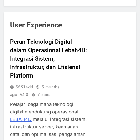
User Experience
Peran Teknologi Digital
dalam Operasional Lebah4D:
Integrasi Sistem,
Infrastruktur, dan Efisiensi
Platform
56514dd
5 months
ago
0
7 mins
Pelajari bagaimana teknologi
digital mendukung operasional
LEBAH4D
melalui integrasi sistem,
infrastruktur server, keamanan
data, dan optimalisasi pengalaman