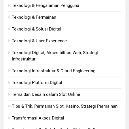
Teknologi & Pengalaman Pengguna
Teknologi & Permainan
Teknologi & Solusi Digital
Teknologi & User Experience
Teknologi Digital, Aksesibilitas Web, Strategi
Infrastruktur
Teknologi Infrastruktur & Cloud Engineering
Teknologi Platform Digital
Tema dan Desain dalam Slot Online
Tips & Trik, Permainan Slot, Kasino, Strategi Permainan
Transformasi Akses Digital