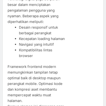
besar dalam menciptakan
pengalaman pengguna yang
nyaman. Beberapa aspek yang
diperhatikan meliputi:
Desain responsif untuk
berbagai perangkat
Kecepatan loading halaman
Navigasi yang intuitif
Kompatibilitas lintas
browser
Framework frontend modern
memungkinkan tampilan tetap
optimal baik di desktop maupun
perangkat mobile. Optimasi kode
dan kompresi aset membantu
mempercepat waktu muat
halaman.