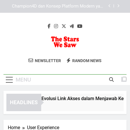
Skip
Masa Depan Robotika dalam Kehidupan Manusia:
to
Peluang, Inovasi, dan Tantangan
content
Bagaimana Situs Toto Mengelola Data Pengguna
Secara Efisien
[Nama Brand] dan Evolusi Link Akses dalam
Menjawab Kebutuhan Pengguna Modern
Champion4D dan Konsep Platform Modern yang
Terus Berkembang
The Stars We
Temukan Cerita Perjalanan Dan
Masa Depan Robotika dalam Kehidupan Manusia:
NEWSLETTER
RANDOM NEWS
Peluang, Inovasi, dan Tantangan
Saw
Fotografi Inspiratif Di The Stars We Saw.
Bagaimana Situs Toto Mengelola Data Pengguna
Panduan Untuk Menjelajahi Dunia.
Secara Efisien
MENU
ama Brand] dan Evolusi Link Akses dalam Menjawab Kebutuh
HEADLINES
onths Ago
Home
User Experience