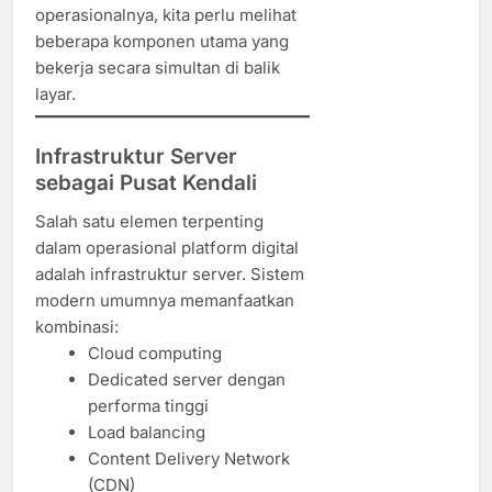
operasionalnya, kita perlu melihat
beberapa komponen utama yang
bekerja secara simultan di balik
layar.
Infrastruktur Server
sebagai Pusat Kendali
Salah satu elemen terpenting
dalam operasional platform digital
adalah infrastruktur server. Sistem
modern umumnya memanfaatkan
kombinasi:
Cloud computing
Dedicated server dengan
performa tinggi
Load balancing
Content Delivery Network
(CDN)