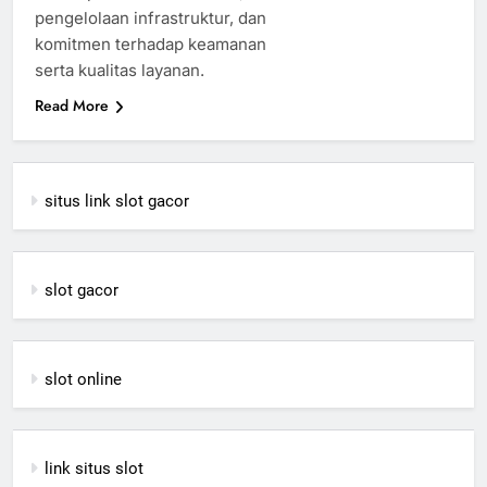
pengelolaan infrastruktur, dan
komitmen terhadap keamanan
serta kualitas layanan.
Read More
situs link slot gacor
slot gacor
slot online
link situs slot