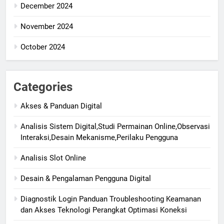
December 2024
November 2024
October 2024
Categories
Akses & Panduan Digital
Analisis Sistem Digital,Studi Permainan Online,Observasi
Interaksi,Desain Mekanisme,Perilaku Pengguna
Analisis Slot Online
Desain & Pengalaman Pengguna Digital
Diagnostik Login Panduan Troubleshooting Keamanan
dan Akses Teknologi Perangkat Optimasi Koneksi