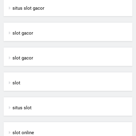
situs slot gacor
slot gacor
slot gacor
slot
situs slot
slot online