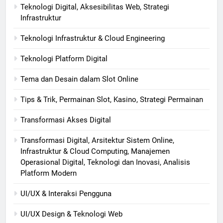
Teknologi Digital, Aksesibilitas Web, Strategi
Infrastruktur
Teknologi Infrastruktur & Cloud Engineering
Teknologi Platform Digital
Tema dan Desain dalam Slot Online
Tips & Trik, Permainan Slot, Kasino, Strategi Permainan
Transformasi Akses Digital
Transformasi Digital, Arsitektur Sistem Online,
Infrastruktur & Cloud Computing, Manajemen
Operasional Digital, Teknologi dan Inovasi, Analisis
Platform Modern
UI/UX & Interaksi Pengguna
UI/UX Design & Teknologi Web