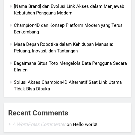
[Nama Brand] dan Evolusi Link Akses dalam Menjawab
Kebutuhan Pengguna Modern
Champion4D dan Konsep Platform Modern yang Terus
Berkembang
Masa Depan Robotika dalam Kehidupan Manusia:
Peluang, Inovasi, dan Tantangan
Bagaimana Situs Toto Mengelola Data Pengguna Secara
Efisien
Solusi Akses Champion4D Alternatif Saat Link Utama
Tidak Bisa Dibuka
Recent Comments
A WordPress Commenter
on
Hello world!