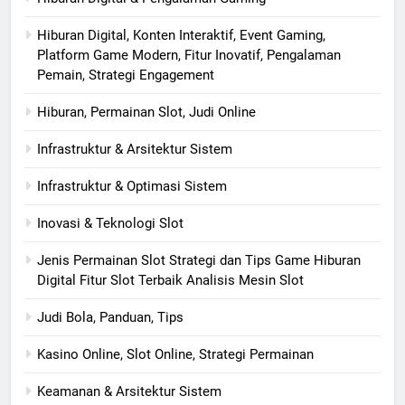
Hiburan Digital, Konten Interaktif, Event Gaming,
Platform Game Modern, Fitur Inovatif, Pengalaman
Pemain, Strategi Engagement
Hiburan, Permainan Slot, Judi Online
Infrastruktur & Arsitektur Sistem
Infrastruktur & Optimasi Sistem
Inovasi & Teknologi Slot
Jenis Permainan Slot Strategi dan Tips Game Hiburan
Digital Fitur Slot Terbaik Analisis Mesin Slot
Judi Bola, Panduan, Tips
Kasino Online, Slot Online, Strategi Permainan
Keamanan & Arsitektur Sistem