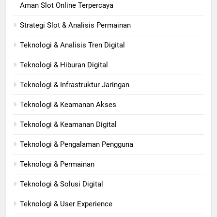
Aman Slot Online Terpercaya
Strategi Slot & Analisis Permainan
Teknologi & Analisis Tren Digital
Teknologi & Hiburan Digital
Teknologi & Infrastruktur Jaringan
Teknologi & Keamanan Akses
Teknologi & Keamanan Digital
Teknologi & Pengalaman Pengguna
Teknologi & Permainan
Teknologi & Solusi Digital
Teknologi & User Experience