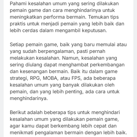
Pahami kesalahan umum yang sering dilakukan
pemain game dan cara menghindarinya untuk
meningkatkan performa bermain. Temukan tips
praktis untuk menjadi pemain yang lebih baik dan
lebih cerdas dalam mengambil keputusan.
Setiap pemain game, baik yang baru memulai atau
yang sudah berpengalaman, pasti pernah
melakukan kesalahan. Namun, kesalahan yang
sering diulang dapat menghambat perkembangan
dan kesenangan bermain. Baik itu dalam game
strategi, RPG, MOBA, atau FPS, ada beberapa
kesalahan umum yang banyak dilakukan oleh
pemain, dan yang lebih penting, ada cara untuk
menghindarinya.
Berikut adalah beberapa tips untuk menghindari
kesalahan umum yang dilakukan pemain game,
agar kamu dapat berkembang lebih cepat dan
menikmati pengalaman bermain dengan lebih baik.