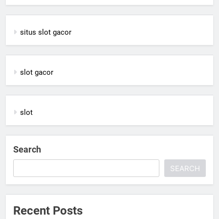
situs slot gacor
slot gacor
slot
Search
SEARCH
Recent Posts