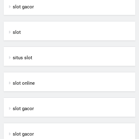
slot gacor
slot
situs slot
slot online
slot gacor
slot gacor