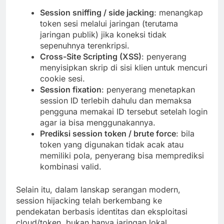
Session sniffing / side jacking
: menangkap
token sesi melalui jaringan (terutama
jaringan publik) jika koneksi tidak
sepenuhnya terenkripsi.
Cross-Site Scripting (XSS)
: penyerang
menyisipkan skrip di sisi klien untuk mencuri
cookie sesi.
Session fixation
: penyerang menetapkan
session ID terlebih dahulu dan memaksa
pengguna memakai ID tersebut setelah login
agar ia bisa menggunakannya.
Prediksi session token / brute force
: bila
token yang digunakan tidak acak atau
memiliki pola, penyerang bisa memprediksi
kombinasi valid.
Selain itu, dalam lanskap serangan modern,
session hijacking telah berkembang ke
pendekatan berbasis identitas dan eksploitasi
cloud/token, bukan hanya jaringan lokal.