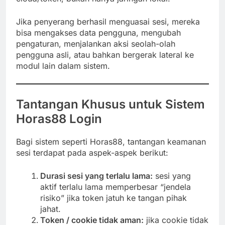
Jika penyerang berhasil menguasai sesi, mereka
bisa mengakses data pengguna, mengubah
pengaturan, menjalankan aksi seolah-olah
pengguna asli, atau bahkan bergerak lateral ke
modul lain dalam sistem.
Tantangan Khusus untuk Sistem
Horas88 Login
Bagi sistem seperti Horas88, tantangan keamanan
sesi terdapat pada aspek-aspek berikut:
Durasi sesi yang terlalu lama:
sesi yang
aktif terlalu lama memperbesar “jendela
risiko” jika token jatuh ke tangan pihak
jahat.
Token / cookie tidak aman:
jika cookie tidak