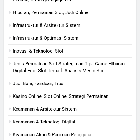
Hiburan, Permainan Slot, Judi Online
Infrastruktur & Arsitektur Sistem
Infrastruktur & Optimasi Sistem
Inovasi & Teknologi Slot
Jenis Permainan Slot Strategi dan Tips Game Hiburan
Digital Fitur Slot Terbaik Analisis Mesin Slot
Judi Bola, Panduan, Tips
Kasino Online, Slot Online, Strategi Permainan
Keamanan & Arsitektur Sistem
Keamanan & Teknologi Digital
Keamanan Akun & Panduan Pengguna