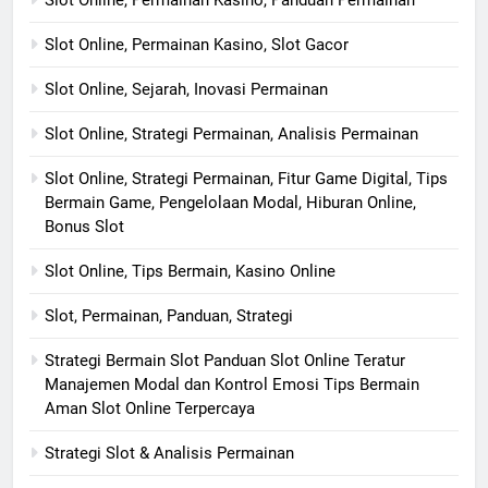
Slot Online, Permainan Kasino, Slot Gacor
Slot Online, Sejarah, Inovasi Permainan
Slot Online, Strategi Permainan, Analisis Permainan
Slot Online, Strategi Permainan, Fitur Game Digital, Tips
Bermain Game, Pengelolaan Modal, Hiburan Online,
Bonus Slot
Slot Online, Tips Bermain, Kasino Online
Slot, Permainan, Panduan, Strategi
Strategi Bermain Slot Panduan Slot Online Teratur
Manajemen Modal dan Kontrol Emosi Tips Bermain
Aman Slot Online Terpercaya
Strategi Slot & Analisis Permainan