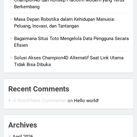
Berkembang
Masa Depan Robotika dalam Kehidupan Manusia:
Peluang, Inovasi, dan Tantangan
Bagaimana Situs Toto Mengelola Data Pengguna Secara
Efisien
Solusi Akses Champion4D Alternatif Saat Link Utama
Tidak Bisa Dibuka
Recent Comments
A WordPress Commenter
on
Hello world!
Archives
April 2026