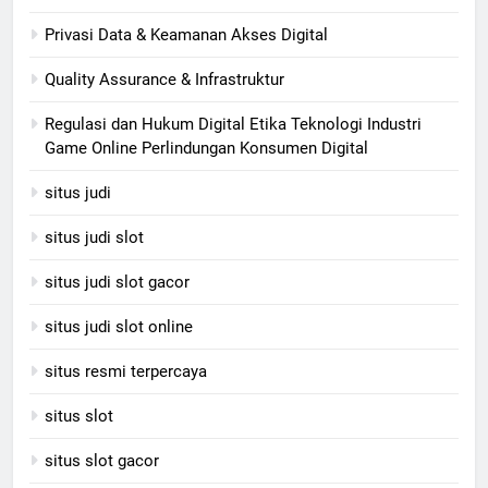
Privasi Data & Keamanan Akses Digital
Quality Assurance & Infrastruktur
Regulasi dan Hukum Digital Etika Teknologi Industri
Game Online Perlindungan Konsumen Digital
situs judi
situs judi slot
situs judi slot gacor
situs judi slot online
situs resmi terpercaya
situs slot
situs slot gacor