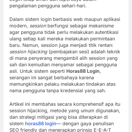
pengalaman pengguna sehari-hari.
Dalam sistem login berbasis web maupun aplikasi
modern,
session
berfungsi sebagai mekanisme
agar pengguna tidak perlu melakukan autentikasi
ulang setiap kali mereka melakukan permintaan
baru. Namun, session juga menjadi titik rentan:
session hijacking
(pembajakan sesi) adalah teknik
di mana penyerang mengambil alih session yang
sah dan kemudian menyamar sebagai pengguna
asli. Untuk sistem seperti
Horas88 Login
,
serangan ini sangat berbahaya karena
memungkinkan pelaku melakukan tindakan atas
nama pengguna tanpa kredensial yang sah.
Artikel ini membahas secara komprehensif apa itu
session hijacking, metode yang umum digunakan,
dan strategi mitigasi yang bisa diterapkan di
sistem
horas88 login
— dengan gaya penulisan
SEO friendly dan menerapkan prinsip E-E-A-T